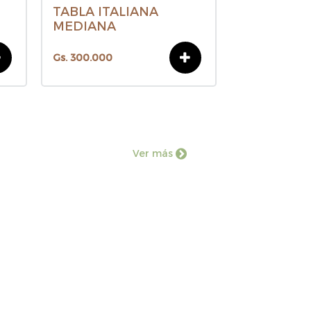
TABLA ITALIANA
TABLA QU
MEDIANA
MEDIANA
Gs. 300.000
Gs. 310.000
Ver más