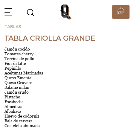
TABLAS
TABLA CRIOLLA GRANDE
Jamón cocido
Tomates cherry
Terrina de pollo
Fior di latte
Pepinillo
Aceitunas Marinadas
Queso Emental
Queso Gruyere
Salame milan
Jamón crudo
Pistacho
Escabeche
Almedras
Albahaca
Huevo de codorniz
Bala de cerveza
Costeleta ahumada