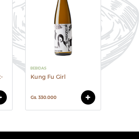
BEBIDAS
BEBIDAS
-
Kung Fu Girl
Robert
Private
Gs. 330.000
Gs. 330.