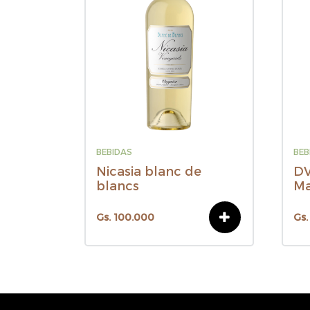
BEBIDAS
BEB
Nicasia blanc de
DV
blancs
Ma
Gs. 100.000
Gs.